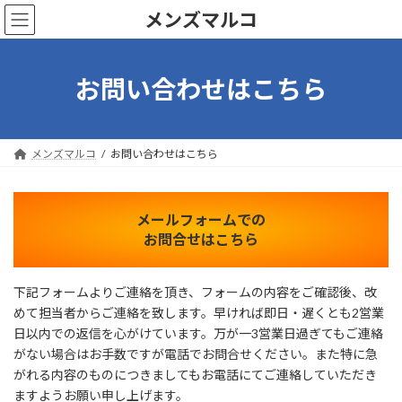
コ
ナ
メンズマルコ
ン
ビ
テ
ゲ
ン
ー
ツ
シ
お問い合わせはこちら
へ
ョ
ス
ン
キ
に
ッ
移
メンズマルコ
お問い合わせはこちら
プ
動
メールフォームでの
お問合せはこちら
下記フォームよりご連絡を頂き、フォームの内容をご確認後、改
めて担当者からご連絡を致します。早ければ即日・遅くとも2営業
日以内での返信を心がけています。万が一3営業日過ぎてもご連絡
がない場合はお手数ですが電話でお問合せください。また特に急
がれる内容のものにつきましてもお電話にてご連絡していただき
ますようお願い申し上げます。